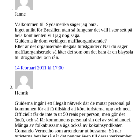
Janne
Välkommen till Sydamerika säger jag bara.
Inget unikt för Brasilien utan så fungerar det väll i stor sett på
hela kontinenten vill jag nog säga.
Guiderna är dom verkligen maffiaorganiserade?
Eller är det organiserade illegala turistguider? När du säger
maffiaorganiserade så låter det som om det bara är en bisyssla
till droghandel och rån.
14 februari 2011 kl 17:00
Henrik
Guiderna ingår i ett illegalt nätverk där de mutar personal på
kommunen för att få tillstånd att köra turisterna upp och ned.
Officiellt får de inte ta ut 50 reais per person, men gör det
ändå, och så får kommunens personal sin del av svindlandet.
Många av folkabussarna ägs också av kokainsyndikaten
Comando Vermelho som arrenderar ut bussarna. Så när
turisterna betalar så går det pengar även till deras verksamhet.