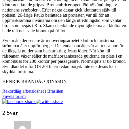
klottraren kunde gripas. Brottsrubriceringen löd «Skändning av
nationens symboler». Efter några dagar gick klottraren själv till
polisen. 26-årige Paulo berättade att protesten var till för att
uppmärksamma invånarna om den långa utredningstid som väntar
brott som begås i Rio. Skamset erkände myndigheterna att klottraren
hade rätt och satte honom på fri fot.
Fyra månader senare är renoveringsarbetet klart och turisterna
strömmar åter uppför berget. Det enda som återstår att rensa bort är
de illegala guider som häckar kring Jesus fötter. När kön till
rälsbanan växer säljer de maffiaorganiserade guiderna en plats i en
kombibuss för 200 kronor per passagerare. Normalpris är tio kronor.
Svindlandet inför OS 2016 har redan börjat. Inte ens Jesus kan
skydda turisterna.
HENRIK BRANDÃO JÖNSSON
Rekordlåg arbetslöshet i Brasilien
Favelaturism
2 Svar