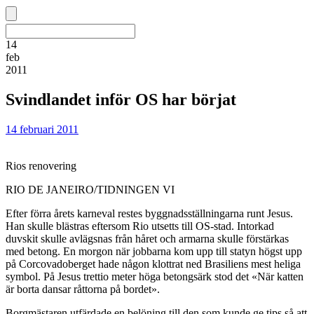
14
feb
2011
Svindlandet inför OS har börjat
14 februari 2011
Rios renovering
RIO DE JANEIRO/TIDNINGEN VI
Efter förra årets karneval restes byggnadsställningarna runt Jesus.
Han skulle blästras eftersom Rio utsetts till OS-stad. Intorkad
duvskit skulle avlägsnas från håret och armarna skulle förstärkas
med betong. En morgon när jobbarna kom upp till statyn högst upp
på Corcovadoberget hade någon klottrat ned Brasiliens mest heliga
symbol. På Jesus trettio meter höga betongsärk stod det «När katten
är borta dansar råttorna på bordet».
Borgmästaren utfärdade en belöning till den som kunde ge tips så att