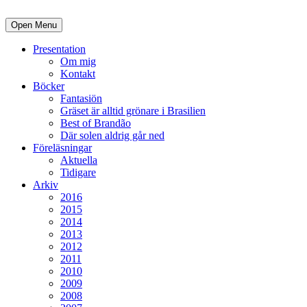
Open Menu
Presentation
Om mig
Kontakt
Böcker
Fantasiön
Gräset är alltid grönare i Brasilien
Best of Brandão
Där solen aldrig går ned
Föreläsningar
Aktuella
Tidigare
Arkiv
2016
2015
2014
2013
2012
2011
2010
2009
2008