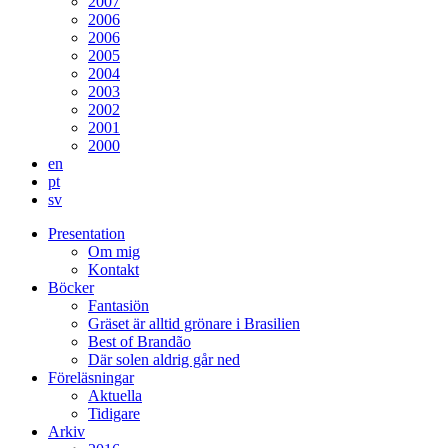
2007
2006
2006
2005
2004
2003
2002
2001
2000
en
pt
sv
Presentation
Om mig
Kontakt
Böcker
Fantasiön
Gräset är alltid grönare i Brasilien
Best of Brandão
Där solen aldrig går ned
Föreläsningar
Aktuella
Tidigare
Arkiv