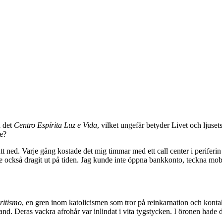
d det
Centro Espírita Luz e Vida
, vilket ungefär betyder Livet och ljuset
de?
ått ned. Varje gång kostade det mig timmar med ett call center i periferi
ckså dragit ut på tiden. Jag kunde inte öppna bankkonto, teckna mobi
iritismo
, en gren inom katolicismen som tror på reinkarnation och konta
d. Deras vackra afrohår var inlindat i vita tygstycken. I öronen hade d