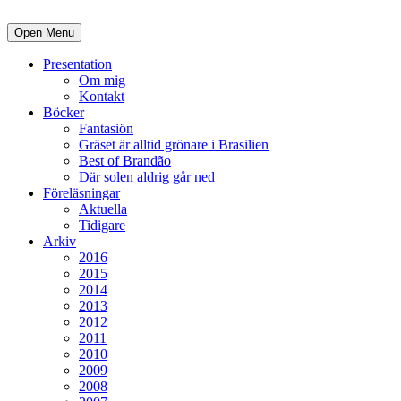
Open Menu
Presentation
Om mig
Kontakt
Böcker
Fantasiön
Gräset är alltid grönare i Brasilien
Best of Brandão
Där solen aldrig går ned
Föreläsningar
Aktuella
Tidigare
Arkiv
2016
2015
2014
2013
2012
2011
2010
2009
2008