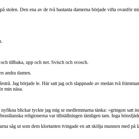
g på stolen. Den ena av de två bastanta damerna började vifta ovanför m
n.
och tillbaka, upp och ner. Svisch och svosch.
den andra damen.
rstrå. Jag började le. Här satt jag och slappnade av medan två främma
ör min näsa.
m nyfikna blickar tyckte jag mig se medlemmarna tänka: «gringon satt 
rasilianska religionerna var tillställningen tämligen tam. Inga hönsfjädr
na såg ut som dem klortanten tvingade en att skölja munnen med på låg