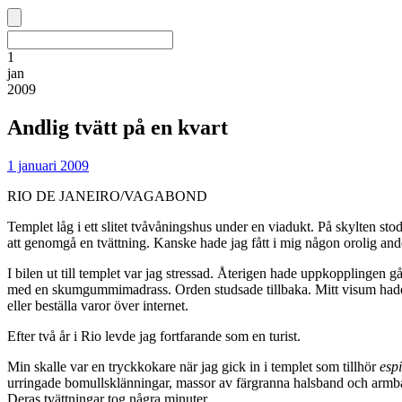
1
jan
2009
Andlig tvätt på en kvart
1 januari 2009
RIO DE JANEIRO/VAGABOND
Templet låg i ett slitet tvåvåningshus under en viadukt. På skylten sto
att genomgå en tvättning. Kanske hade jag fått i mig någon orolig an
I bilen ut till templet var jag stressad. Återigen hade uppkopplingen g
med en skumgummimadrass. Orden studsade tillbaka. Mitt visum hade o
eller beställa varor över internet.
Efter två år i Rio levde jag fortfarande som en turist.
Min skalle var en tryckkokare när jag gick in i templet som tillhör
esp
urringade bomullsklänningar, massor av färgranna halsband och armban
Deras tvättningar tog några minuter.