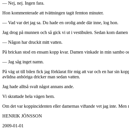
— Nej, nej. Ingen fara.
Hon kommenterade att tvättningen tagit femton minuter.
— Vad var det jag sa. Du hade en orolig ande där inne, log hon.
Jag drog på munnen och så gick vi ut i vestibulen. Sedan kom damen
— Någon har druckit mitt vatten.
På brickan stod en ensam kopp kvar. Damen vinkade in min sambo och 
— Jag såg inget namn.
På väg ut till bilen fick jag förklarat för mig att var och en har sin k
avlidna anhöriga dricker man sedan vatten.
Jag hade alltså svalt något annans ande.
Vi skrattade hela vägen hem.
Om det var koppincidenten eller damernas viftande vet jag inte. Men n
HENRIK JÖNSSON
2009-01-01