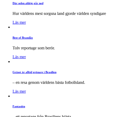
Där solen aldrig går ned
Hur världens mest sorgsna land gjorde världen syndigare
Läs mer
Best of Brandão
Tolv reportage som berör.
Läs mer
Gräset är alltid grönare i Brasilien
– en resa genom världens bästa fotbollsland.
Läs mer
Fantasiön
– ett reportage från Brasiliens hjärta.