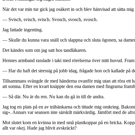
När det var min tur gick jag osäkert in och blev hänvisad att sätta mi
— Svisch, svisch, svisch. Svosch, svosch, svosch.
Jag fattade ingenting.
— Skulle du kunna vara snäll och slappna och sluta ögonen, sa dame
Det kändes som om jag satt hos tandläkaren.
Hennes armband rasslade i takt med rörelserna över mitt huvud. Fram 
— Har du haft det stressig på jobb idag, frågade hon och kallade på 
Tillsammans svängde de med händerna ovanför mig utan att röra ett hå
att somna. Efter en kvart knäppte den ena damen med fingrarna framf
— Så där. Nu är du ren. Nu kan du gå in till de andra.
Jag tog en plats på en av träbänkarna och tittade mig omkring. Bako
sig». Annars var seansen inte särskilt märkvärdig. Jämfört med de afrob
Mot slutet kom en kvinna in med små plastkoppar på en bricka. Koppar
allt var okej. Hade jag blivit avskräckt?