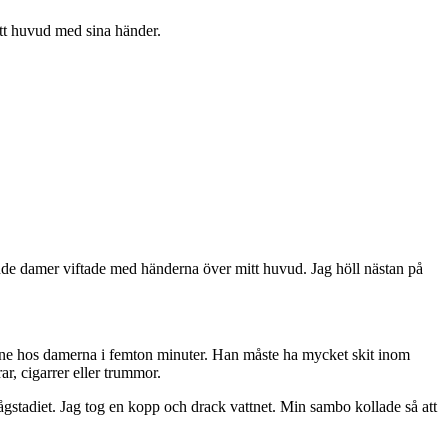
itt huvud med sina händer.
nde damer viftade med händerna över mitt huvud. Jag höll nästan på
inne hos damerna i femton minuter. Han måste ha mycket skit inom
ar, cigarrer eller trummor.
stadiet. Jag tog en kopp och drack vattnet. Min sambo kollade så att