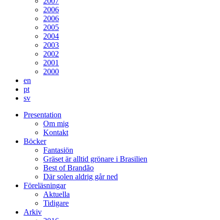
2007
2006
2006
2005
2004
2003
2002
2001
2000
en
pt
sv
Presentation
Om mig
Kontakt
Böcker
Fantasiön
Gräset är alltid grönare i Brasilien
Best of Brandão
Där solen aldrig går ned
Föreläsningar
Aktuella
Tidigare
Arkiv