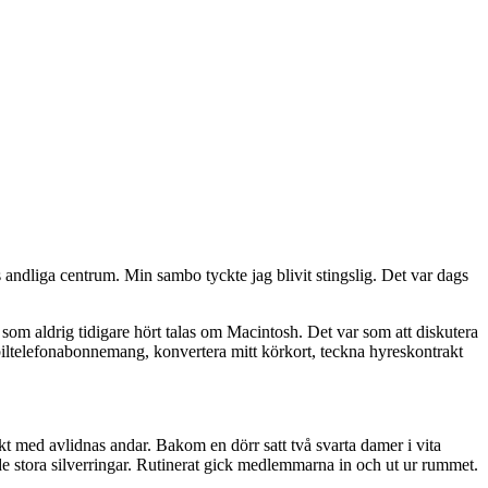
s andliga centrum. Min sambo tyckte jag blivit stingslig. Det var dags
n som aldrig tidigare hört talas om Macintosh. Det var som att diskutera
ltelefonabonnemang, konvertera mitt körkort, teckna hyreskontrakt
kt med avlidnas andar. Bakom en dörr satt två svarta damer i vita
e stora silverringar. Rutinerat gick medlemmarna in och ut ur rummet.