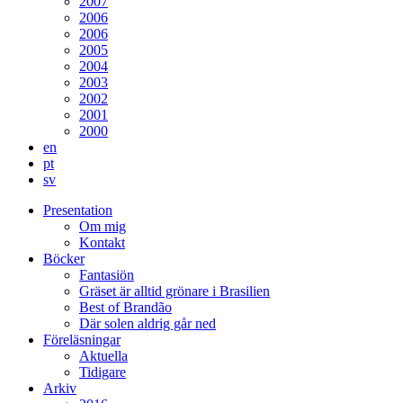
2007
2006
2006
2005
2004
2003
2002
2001
2000
en
pt
sv
Presentation
Om mig
Kontakt
Böcker
Fantasiön
Gräset är alltid grönare i Brasilien
Best of Brandão
Där solen aldrig går ned
Föreläsningar
Aktuella
Tidigare
Arkiv