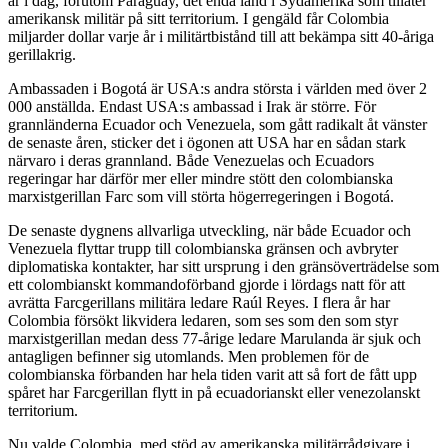
är i dag, förutom Paraguay, det enda land i Sydamerika som tillåter
amerikansk militär på sitt territorium. I gengäld får Colombia
miljarder dollar varje år i militärtbistånd till att bekämpa sitt 40-åriga
gerillakrig.
Ambassaden i Bogotá är USA:s andra största i världen med över 2
000 anställda. Endast USA:s ambassad i Irak är större. För
grannländerna Ecuador och Venezuela, som gått radikalt åt vänster
de senaste åren, sticker det i ögonen att USA har en sådan stark
närvaro i deras grannland. Både Venezuelas och Ecuadors
regeringar har därför mer eller mindre stött den colombianska
marxistgerillan Farc som vill störta högerregeringen i Bogotá.
De senaste dygnens allvarliga utveckling, när både Ecuador och
Venezuela flyttar trupp till colombianska gränsen och avbryter
diplomatiska kontakter, har sitt ursprung i den gränsöverträdelse som
ett colombianskt kommandoförband gjorde i lördags natt för att
avrätta Farcgerillans militära ledare Raúl Reyes. I flera år har
Colombia försökt likvidera ledaren, som ses som den som styr
marxistgerillan medan dess 77-årige ledare Marulanda är sjuk och
antagligen befinner sig utomlands. Men problemen för de
colombianska förbanden har hela tiden varit att så fort de fått upp
spåret har Farcgerillan flytt in på ecuadorianskt eller venezolanskt
territorium.
Nu valde Colombia, med stöd av amerikanska militärrådgivare i