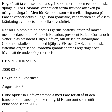
Bogotá, att ta chansen och ta sig 1 800 meter in i den ecuadorianska
djungeln. För Colombia var det den första lyckade attacken på
många, många år. Men för Ecuador, som sett mellan fingrarna på att
Farc använder deras djungel som gömställe, var attacken en våldsam
kränkning av landets nationella suveränitet.
När nu Colombia funnit bevis i gerillaledarens laptop på länkar
mellan ledarskiktet i Farc och Ecuadors president Rafael Correa och
Venezuelas president Hugo Chávez, blir krisen än allvarligare.
Colombia skulle kunna, med hjälp av FN och OAS, amerikanska
staternas organisation, fördöma grannländernas regeringar och
hävda att de understödjer terrorism.
HENRIK JÖNSSON
2008-03-05
Bakgrund till konfliken
Augusti 2007
Uribe bjuder in Chávez att medla med Farc för att få ut den
franskcolombianska politikern Ingrid Betancourt som suttit
kidnappad sedan 2002.