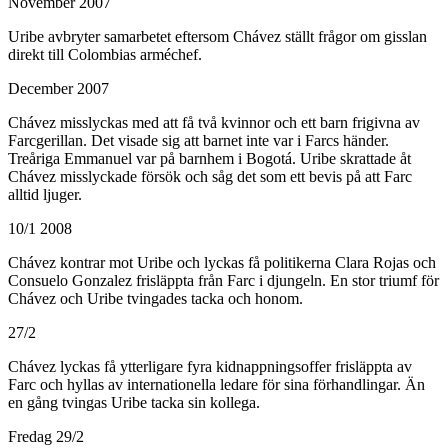
November 2007
Uribe avbryter samarbetet eftersom Chávez ställt frågor om gisslan
direkt till Colombias arméchef.
December 2007
Chávez misslyckas med att få två kvinnor och ett barn frigivna av
Farcgerillan. Det visade sig att barnet inte var i Farcs händer.
Treåriga Emmanuel var på barnhem i Bogotá. Uribe skrattade åt
Chávez misslyckade försök och såg det som ett bevis på att Farc
alltid ljuger.
10/1 2008
Chávez kontrar mot Uribe och lyckas få politikerna Clara Rojas och
Consuelo Gonzalez frisläppta från Farc i djungeln. En stor triumf för
Chávez och Uribe tvingades tacka och honom.
27/2
Chávez lyckas få ytterligare fyra kidnappningsoffer frisläppta av
Farc och hyllas av internationella ledare för sina förhandlingar. Än
en gång tvingas Uribe tacka sin kollega.
Fredag 29/2