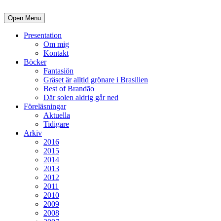
Open Menu
Presentation
Om mig
Kontakt
Böcker
Fantasiön
Gräset är alltid grönare i Brasilien
Best of Brandão
Där solen aldrig går ned
Föreläsningar
Aktuella
Tidigare
Arkiv
2016
2015
2014
2013
2012
2011
2010
2009
2008