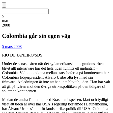
5
mar
2008
Colombia går sin egen väg
5 mars 2008
RIO DE JANEIRO/SDS
Under de senaste åren när det sydamerikanska integrationsarbetet
blivit allt intensivare har det hela tiden funnits ett undantag –
Colombia. Vid toppmötena mellan statscheferna på kontinenten har
Colombias högerpresident Álvaro Uribe ofta lyst med sin
frånvaro. Anledningen är inte att han inte blivit bjuden. Han har valt
att gå på tvären mot den övriga utrikespolitiken på den tidigare så
splittrade kontinenten.
Medan de andra länderna, med Brasilien i spetsen, klart och tydligt
visat att tiden är över när USA:s regering bestämde i Latinamerika,
har Álvaro Uribe sålt ut sitt lands utrikespolitik till USA. Colombia