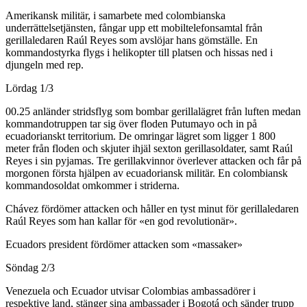
Amerikansk militär, i samarbete med colombianska
underrättelsetjänsten, fångar upp ett mobiltelefonsamtal från
gerillaledaren Raúl Reyes som avslöjar hans gömställe. En
kommandostyrka flygs i helikopter till platsen och hissas ned i
djungeln med rep.
Lördag 1/3
00.25 anländer stridsflyg som bombar gerillalägret från luften medan
kommandotruppen tar sig över floden Putumayo och in på
ecuadorianskt territorium. De omringar lägret som ligger 1 800
meter från floden och skjuter ihjäl sexton gerillasoldater, samt Raúl
Reyes i sin pyjamas. Tre gerillakvinnor överlever attacken och får på
morgonen första hjälpen av ecuadoriansk militär. En colombiansk
kommandosoldat omkommer i striderna.
Chávez fördömer attacken och håller en tyst minut för gerillaledaren
Raúl Reyes som han kallar för «en god revolutionär».
Ecuadors president fördömer attacken som «massaker»
Söndag 2/3
Venezuela och Ecuador utvisar Colombias ambassadörer i
respektive land, stänger sina ambassader i Bogotá och sänder trupp