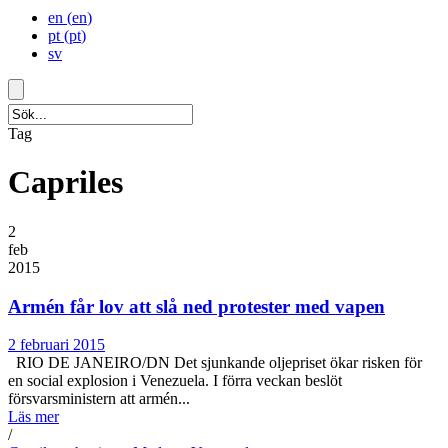
en
(
en
)
pt
(
pt
)
sv
Tag
Capriles
2
feb
2015
Armén får lov att slå ned protester med vapen
2 februari 2015
RIO DE JANEIRO/DN Det sjunkande oljepriset ökar risken för
en social explosion i Venezuela. I förra veckan beslöt
försvarsministern att armén...
Läs mer
/