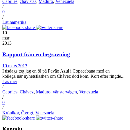
Capriles
,
chavistas
,
Maduro
,
Venezuela
/
0
/
Latinamerika
10
mar
2013
Rapport från en begravning
10 mars 2013
I tisdags tog jag en öl på Pavão Azul i Copacabana med en
kollega när nyhetsflashen om Chávez död kom. Kort efter ringde...
Läs mer
/
Capriles
,
Chávez
,
Maduro
,
vänstervågen
,
Venezuela
/
0
/
Krönikor
,
Övrigt
,
Venezuela
Kontakt