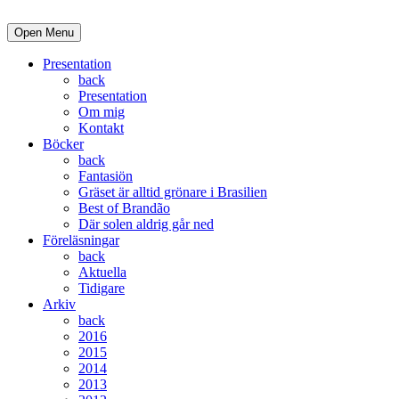
Open Menu
Presentation
back
Presentation
Om mig
Kontakt
Böcker
back
Fantasiön
Gräset är alltid grönare i Brasilien
Best of Brandão
Där solen aldrig går ned
Föreläsningar
back
Aktuella
Tidigare
Arkiv
back
2016
2015
2014
2013