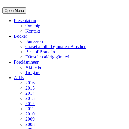
Open Menu
Presentation
Om mig
Kontakt
Böcker
Fantasiön
Gräset är alltid grönare i Brasilien
Best of Brandão
Där solen aldrig går ned
Föreläsningar
Aktuella
Tidigare
Arkiv
2016
2015
2014
2013
2012
2011
2010
2009
2008