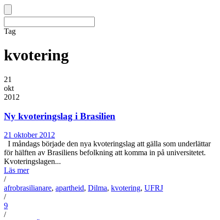
Tag
kvotering
21
okt
2012
Ny kvoteringslag i Brasilien
21 oktober 2012
I måndags började den nya kvoteringslag att gälla som underlättar
för hälften av Brasiliens befolkning att komma in på universitetet.
Kvoteringslagen...
Läs mer
/
afrobrasilianare
,
apartheid
,
Dilma
,
kvotering
,
UFRJ
/
9
/