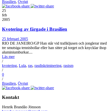
Brasilien
,
Övrigt
25
feb
2005
Kvotering av färgade i Brasilien
25 februari 2005
RIO DE JANEIRO/GP Han står vid trafikljusen och jonglerar med
tre smutsiga tennisbollar eller han sitter på torget och knycklar ihop
aluminiumburkar....
Läs mer
/
kvotering
,
Lula
,
ras
,
rasdiskriminering
,
rasism
/
0
/
Brasilien
,
Övrigt
Kontakt
Henrik Brandão Jönsson