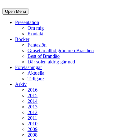
Open Menu
Presentation
Om mig
Kontakt
Böcker
Fantasiön
Gräset är alltid grönare i Brasilien
Best of Brandão
Där solen aldrig går ned
Föreläsningar
Aktuella
Tidigare
Arkiv
2016
2015
2014
2013
2012
2011
2010
2009
2008