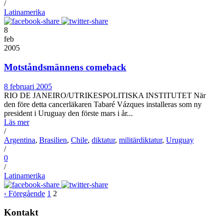
/
Latinamerika
8
feb
2005
Motståndsmännens comeback
8 februari 2005
RIO DE JANEIRO/UTRIKESPOLITISKA INSTITUTET När
den före detta cancerläkaren Tabaré Vázques installeras som ny
president i Uruguay den förste mars i år...
Läs mer
/
Argentina
,
Brasilien
,
Chile
,
diktatur
,
militärdiktatur
,
Uruguay
/
0
/
Latinamerika
‹ Föregående
1
2
Kontakt