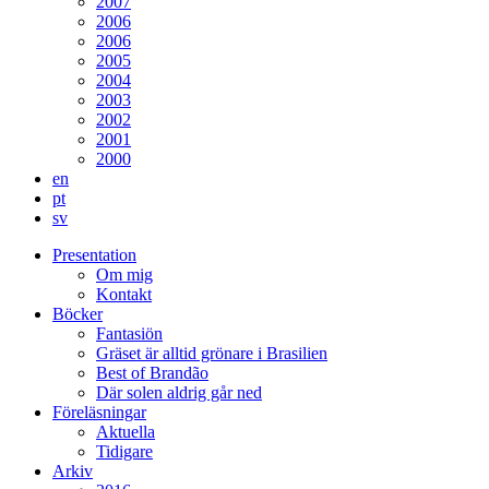
2007
2006
2006
2005
2004
2003
2002
2001
2000
en
pt
sv
Presentation
Om mig
Kontakt
Böcker
Fantasiön
Gräset är alltid grönare i Brasilien
Best of Brandão
Där solen aldrig går ned
Föreläsningar
Aktuella
Tidigare
Arkiv