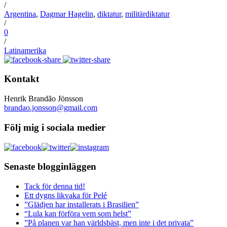
/
Argentina
,
Dagmar Hagelin
,
diktatur
,
militärdiktatur
/
0
/
Latinamerika
Kontakt
Henrik Brandão Jönsson
brandao.jonsson@gmail.com
Följ mig i sociala medier
Senaste blogginläggen
Tack för denna tid!
Ett dygns likvaka för Pelé
”Glädjen har installerats i Brasilien”
“Lula kan förföra vem som helst”
”På planen var han världsbäst, men inte i det privata”