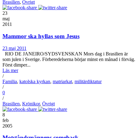
Brasilien
,
Övrigt
23
maj
2011
Mammor ska hyllas som Jesus
23 maj 2011
RIO DE JANEIRO/SYDSVENSKAN Mors dag i Brasilien är
som julen i Sverige. Förberedelserna börjar minst en månad i förväg.
Först dimper...
Läs mer
/
Familia
,
katolska kyrkan
,
matriarkat
,
militärdiktatur
/
0
/
Brasilien
,
Krönikor
,
Övrigt
8
feb
2005
Motståndsmännens comeback