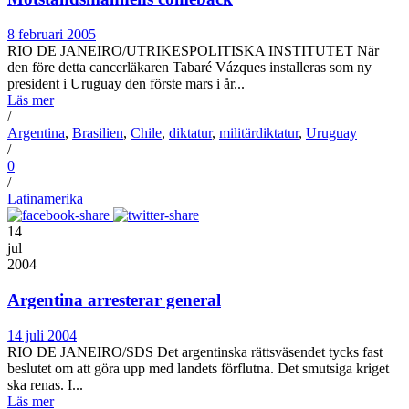
8 februari 2005
RIO DE JANEIRO/UTRIKESPOLITISKA INSTITUTET När
den före detta cancerläkaren Tabaré Vázques installeras som ny
president i Uruguay den förste mars i år...
Läs mer
/
Argentina
,
Brasilien
,
Chile
,
diktatur
,
militärdiktatur
,
Uruguay
/
0
/
Latinamerika
14
jul
2004
Argentina arresterar general
14 juli 2004
RIO DE JANEIRO/SDS Det argentinska rättsväsendet tycks fast
beslutet om att göra upp med landets förflutna. Det smutsiga kriget
ska renas. I...
Läs mer