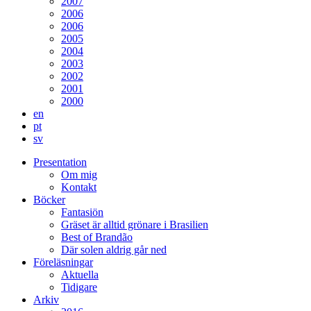
2007
2006
2006
2005
2004
2003
2002
2001
2000
en
pt
sv
Presentation
Om mig
Kontakt
Böcker
Fantasiön
Gräset är alltid grönare i Brasilien
Best of Brandão
Där solen aldrig går ned
Föreläsningar
Aktuella
Tidigare
Arkiv