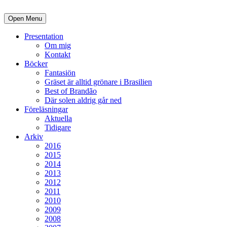
Open Menu
Presentation
Om mig
Kontakt
Böcker
Fantasiön
Gräset är alltid grönare i Brasilien
Best of Brandão
Där solen aldrig går ned
Föreläsningar
Aktuella
Tidigare
Arkiv
2016
2015
2014
2013
2012
2011
2010
2009
2008