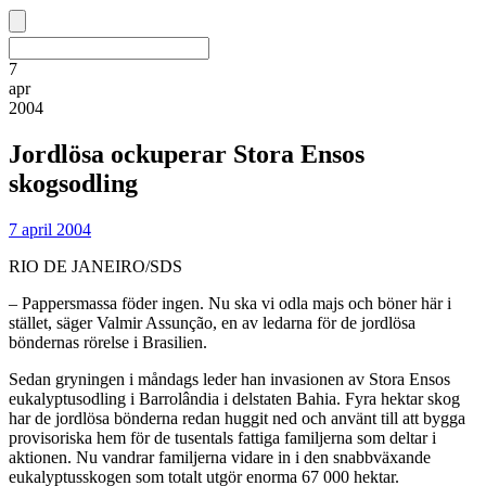
7
apr
2004
Jordlösa ockuperar Stora Ensos
skogsodling
7 april 2004
RIO DE JANEIRO/SDS
– Pappersmassa föder ingen. Nu ska vi odla majs och böner här i
stället, säger Valmir Assunção, en av ledarna för de jordlösa
böndernas rörelse i Brasilien.
Sedan gryningen i måndags leder han invasionen av Stora Ensos
eukalyptusodling i Barrolândia i delstaten Bahia. Fyra hektar skog
har de jordlösa bönderna redan huggit ned och använt till att bygga
provisoriska hem för de tusentals fattiga familjerna som deltar i
aktionen. Nu vandrar familjerna vidare in i den snabbväxande
eukalyptusskogen som totalt utgör enorma 67 000 hektar.