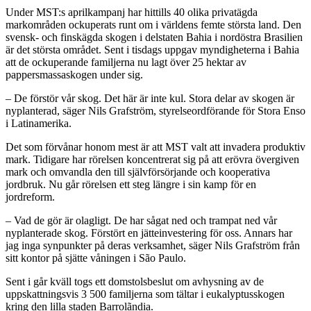
Under MST:s aprilkampanj har hittills 40 olika privatägda
markområden ockuperats runt om i världens femte största land. Den
svensk- och finskägda skogen i delstaten Bahia i nordöstra Brasilien
är det största området. Sent i tisdags uppgav myndigheterna i Bahia
att de ockuperande familjerna nu lagt över 25 hektar av
pappersmassaskogen under sig.
– De förstör vår skog. Det här är inte kul. Stora delar av skogen är
nyplanterad, säger Nils Grafström, styrelseordförande för Stora Enso
i Latinamerika.
Det som förvånar honom mest är att MST valt att invadera produktiv
mark. Tidigare har rörelsen koncentrerat sig på att erövra övergiven
mark och omvandla den till självförsörjande och kooperativa
jordbruk. Nu går rörelsen ett steg längre i sin kamp för en
jordreform.
– Vad de gör är olagligt. De har sågat ned och trampat ned vår
nyplanterade skog. Förstört en jätteinvestering för oss. Annars har
jag inga synpunkter på deras verksamhet, säger Nils Grafström från
sitt kontor på sjätte våningen i São Paulo.
Sent i går kväll togs ett domstolsbeslut om avhysning av de
uppskattningsvis 3 500 familjerna som tältar i eukalyptusskogen
kring den lilla staden Barrolãndia.