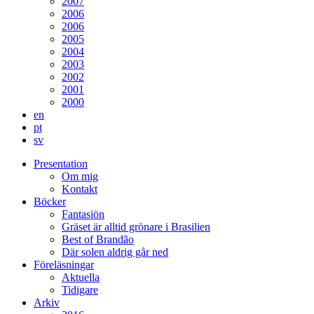
2007
2006
2006
2005
2004
2003
2002
2001
2000
en
pt
sv
Presentation
Om mig
Kontakt
Böcker
Fantasiön
Gräset är alltid grönare i Brasilien
Best of Brandão
Där solen aldrig går ned
Föreläsningar
Aktuella
Tidigare
Arkiv