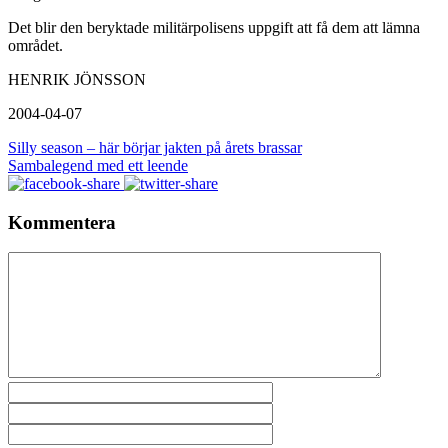
Det blir den beryktade militärpolisens uppgift att få dem att lämna
området.
HENRIK JÖNSSON
2004-04-07
Silly season – här börjar jakten på årets brassar
Sambalegend med ett leende
Kommentera