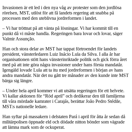
Invasionen är ett led i den nya våg av protester som den jordlösa
rörelsen, MST, utlöst för att få landets regering att snabba på
processen med den uteblivna jordreformen i landet.
– Vi har tröttnat på att vänta på lösningar. Vi har kommit till en
punkt då vi måste handla. Regeringen bara lovar och lovar, säger
Valmir Assunção.
Han och stora delar av MST har tappat förtroendet för landets
president, vänsterledaren Luiz Inácio Lula da Silva. I alla år har
organisationen stött hans vänsterinriktade politik och gick förra året
med på att inte göra några invasioner under hans första mandatår.
Igengäld lovade Lula att ta itu med jordreformen i början av hans
andra mandatår. När det nu gått tre månader av den kunde inte MST
bärga sig längre.
– Under hela april kommer vi att utsätta regeringen för ett helvete.
Vi kallar aktionen för “Röd april” och dedikerar den till familjerna
till våra mördade kamrater i Carajás, berättar João Pedro Stédile,
MST:s nationelle ledare.
Han syftar på massakern i delstaten Pará i april för åtta år sedan då
militärpolisen öppnade eld och dödade nitton bönder som vägrade
att lämna mark som de ockuperat.