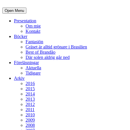
Open Menu
Presentation
Om mig
Kontakt
Böcker
Fantasiön
Gräset är alltid grönare i Brasilien
Best of Brandão
Där solen aldrig går ned
Föreläsningar
Aktuella
Tidigare
Arkiv
2016
2015
2014
2013
2012
2011
2010
2009
2008