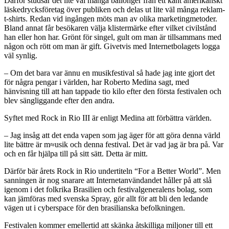
Därför studsar det lite väl många ballonger från ett känt amerikanskt
läskedrycksföretag över publiken och delas ut lite väl många reklam-
t-shirts. Redan vid ingången möts man av olika marketingmetoder.
Bland annat får besökaren välja klistermärke efter vilket civilstånd
han eller hon har. Grönt för singel, gult om man är tillsammans med
någon och rött om man är gift. Givetvis med Internetbolagets logga
väl synlig.
– Om det bara var ännu en musikfestival så hade jag inte gjort det
för några pengar i världen, har Roberto Medina sagt, med
hänvisning till att han tappade tio kilo efter den första festivalen och
blev sängliggande efter den andra.
Syftet med Rock in Rio III är enligt Medina att förbättra världen.
– Jag insåg att det enda vapen som jag äger för att göra denna värld
lite bättre är m≈usik och denna festival. Det är vad jag är bra på. Var
och en får hjälpa till på sitt sätt. Detta är mitt.
Därför bär årets Rock in Rio undertiteln “For a Better World”. Men
sanningen är nog snarare att Internetanvändandet håller på att slå
igenom i det folkrika Brasilien och festivalgeneralens bolag, som
kan jämföras med svenska Spray, gör allt för att bli den ledande
vägen ut i cyberspace för den brasilianska befolkningen.
Festivalen kommer emellertid att skänka åtskilliga miljoner till ett