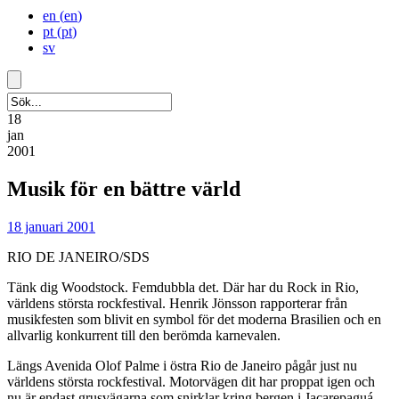
en
(
en
)
pt
(
pt
)
sv
18
jan
2001
Musik för en bättre värld
18 januari 2001
RIO DE JANEIRO/SDS
Tänk dig Woodstock. Femdubbla det. Där har du Rock in Rio,
världens största rockfestival. Henrik Jönsson rapporterar från
musikfesten som blivit en symbol för det moderna Brasilien och en
allvarlig konkurrent till den berömda karnevalen.
Längs Avenida Olof Palme i östra Rio de Janeiro pågår just nu
världens största rockfestival. Motorvägen dit har proppat igen och
nu är endast grusvägarna som snirklar kring bergen i Jacarepaguá