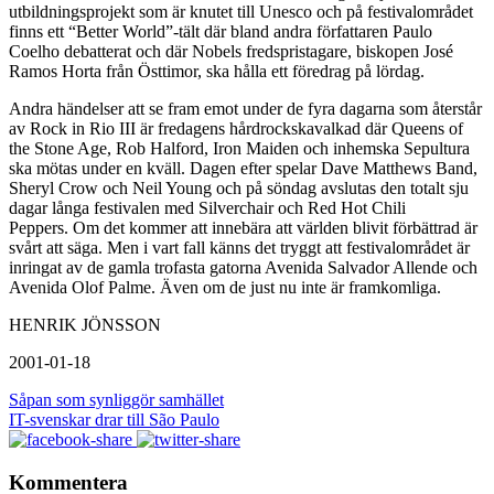
utbildningsprojekt som är knutet till Unesco och på festivalområdet
finns ett “Better World”-tält där bland andra författaren Paulo
Coelho debatterat och där Nobels fredspristagare, biskopen José
Ramos Horta från Östtimor, ska hålla ett föredrag på lördag.
Andra händelser att se fram emot under de fyra dagarna som återstår
av Rock in Rio III är fredagens hårdrockskavalkad där Queens of
the Stone Age, Rob Halford, Iron Maiden och inhemska Sepultura
ska mötas under en kväll. Dagen efter spelar Dave Matthews Band,
Sheryl Crow och Neil Young och på söndag avslutas den totalt sju
dagar långa festivalen med Silverchair och Red Hot Chili
Peppers. Om det kommer att innebära att världen blivit förbättrad är
svårt att säga. Men i vart fall känns det tryggt att festivalområdet är
inringat av de gamla trofasta gatorna Avenida Salvador Allende och
Avenida Olof Palme. Även om de just nu inte är framkomliga.
HENRIK JÖNSSON
2001-01-18
Såpan som synliggör samhället
IT-svenskar drar till São Paulo
Kommentera