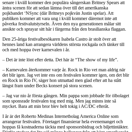
senare i kväll kommer den populära sångerskan Britney Spears att
äntra scenen för att sedan lämna över till det amerikanska
pojkbandet ‘NSync (där Britneys pojkvän Justin spelar). Att
publiken kommer att vara ung i kväll kommer däremot inte att
påverka festivalutstyrseln. Även den nya generationen målar sitt
ansikte och sprayar sitt hår i färgerna från den brasilianska flaggan.
Den 25-åriga festivalbesökaren Isabela Castro är stolt över att
hennes land kan arrangera världens största rockgala och tänker till
och med hoppa över karnevalen i år.
– Det är inte lönt efter detta. Det här är “The show of my life”.
– Karnevalen återkommer varje år. Rock in Rio vet man aldrig när
det blir igen. Jag vet inte ens om festivalen kommer igen, om det blir
en Rock in Rio IV, säger hon utmattad men glad efter att ha stått
längst fram under Becks konsert på stora scenen.
– Jag var nio år första gången. Min pappa som jobbade för ölbolaget
som sponsrade festivalen tog med mig. Men jag minns inte så
mycket. Bara att min bror blev helt tokig i AC/DC efteråt.
I år är det Roberto Medinas Internetbolag America Online som
arrangerar festivalen. Företaget finansierar hela evenemanget och
hoppas få kostnaderna täckta med sponsorsbidrag och biljettintäkter.