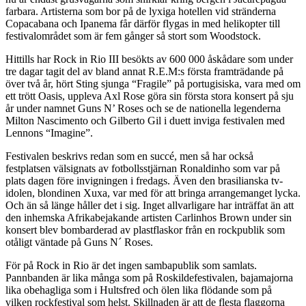
farbara. Artisterna som bor på de lyxiga hotellen vid stränderna
Copacabana och Ipanema får därför flygas in med helikopter till
festivalområdet som är fem gånger så stort som Woodstock.
Hittills har Rock in Rio III besökts av 600 000 åskådare som under
tre dagar tagit del av bland annat R.E.M:s första framträdande på
över två år, hört Sting sjunga “Fragile” på portugisiska, vara med om
ett trött Oasis, uppleva Axl Rose göra sin första stora konsert på sju
år under namnet Guns N’ Roses och se de nationella legenderna
Milton Nascimento och Gilberto Gil i duett inviga festivalen med
Lennons “Imagine”.
Festivalen beskrivs redan som en succé, men så har också
festplatsen välsignats av fotbollsstjärnan Ronaldinho som var på
plats dagen före invigningen i fredags. Även den brasilianska tv-
idolen, blondinen Xuxa, var med för att bringa arrangemanget lycka.
Och än så länge håller det i sig. Inget allvarligare har inträffat än att
den inhemska Afrikabejakande artisten Carlinhos Brown under sin
konsert blev bombarderad av plastflaskor från en rockpublik som
otåligt väntade på Guns N´ Roses.
För på Rock in Rio är det ingen sambapublik som samlats.
Pannbanden är lika många som på Roskildefestivalen, bajamajorna
lika obehagliga som i Hultsfred och ölen lika flödande som på
vilken rockfestival som helst. Skillnaden är att de flesta flaggorna