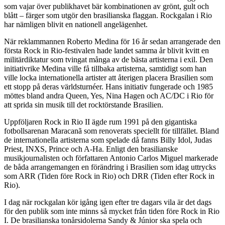
som vajar över publikhavet bär kombinationen av grönt, gult och
blått – färger som utgör den brasilianska flaggan. Rockgalan i Rio
har nämligen blivit en nationell angelägenhet.
När reklammannen Roberto Medina för 16 år sedan arrangerade den
första Rock in Rio-festivalen hade landet samma år blivit kvitt en
militärdiktatur som tvingat många av de bästa artisterna i exil. Den
initiativrike Medina ville få tillbaka artisterna, samtidigt som han
ville locka internationella artister att återigen placera Brasilien som
ett stopp på deras världsturnéer. Hans initiativ fungerade och 1985
möttes bland andra Queen, Yes, Nina Hagen och AC/DC i Rio för
att sprida sin musik till det rocktörstande Brasilien.
Uppföljaren Rock in Rio II ägde rum 1991 på den gigantiska
fotbollsarenan Maracanã som renoverats speciellt för tillfället. Bland
de internationella artisterna som spelade då fanns Billy Idol, Judas
Priest, INXS, Prince och A-Ha. Enligt den brasilianske
musikjournalisten och författaren Antonio Carlos Miguel markerade
de båda arrangemangen en förändring i Brasilien som idag uttrycks
som ARR (Tiden före Rock in Rio) och DRR (Tiden efter Rock in
Rio).
I dag när rockgalan kör igång igen efter tre dagars vila är det dags
för den publik som inte minns så mycket från tiden före Rock in Rio
I. De brasilianska tonårsidolerna Sandy & Júnior ska spela och