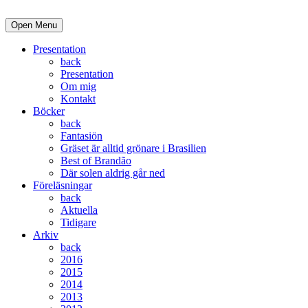
Open Menu
Presentation
back
Presentation
Om mig
Kontakt
Böcker
back
Fantasiön
Gräset är alltid grönare i Brasilien
Best of Brandão
Där solen aldrig går ned
Föreläsningar
back
Aktuella
Tidigare
Arkiv
back
2016
2015
2014
2013