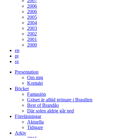
2007
2006
2006
2005
2004
2003
2002
2001
2000
en
pt
sv
Presentation
Om mig
Kontakt
Böcker
Fantasiön
Gräset är alltid grönare i Brasilien
Best of Brandão
Där solen aldrig går ned
Föreläsningar
Aktuella
Tidigare
Arkiv