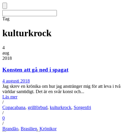
Tag
kulturkrock
4
aug
2018
Konsten att gå ned i spagat
4 augusti 2018
Jag skrev en krönika om hur jag anstränger mig för att leva i två
världar samtidigt. Det är en svår konst och...
Läs mer
/
Copacabana
,
grillförbud
,
kulturkrock
,
Sorgenfri
/
0
/
Brandão
,
Brasilien
,
Krönikor