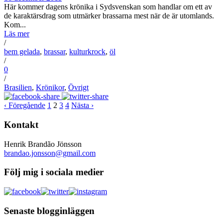
Här kommer dagens krönika i Sydsvenskan som handlar om ett av
de karaktärsdrag som utmärker brassarna mest när de är utomlands.
Kom...
Läs mer
/
bem gelada
,
brassar
,
kulturkrock
,
öl
/
0
/
Brasilien
,
Krönikor
,
Övrigt
‹ Föregående
1
2
3
4
Nästa ›
Kontakt
Henrik Brandão Jönsson
brandao.jonsson@gmail.com
Följ mig i sociala medier
Senaste blogginläggen