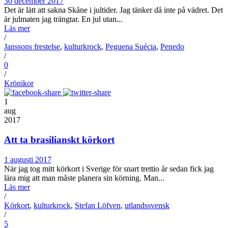
30 december 2017
Det är lätt att sakna Skåne i jultider. Jag tänker då inte på vädret. Det
är julmaten jag trängtar. En jul utan...
Läs mer
/
Janssons frestelse
,
kulturkrock
,
Peguena Suécia
,
Penedo
/
0
/
Krönikor
1
aug
2017
Att ta brasilianskt körkort
1 augusti 2017
När jag tog mitt körkort i Sverige för snart trettio år sedan fick jag
lära mig att man måste planera sin körning. Man...
Läs mer
/
Körkort
,
kulturkrock
,
Stefan Löfven
,
utlandssvensk
/
5