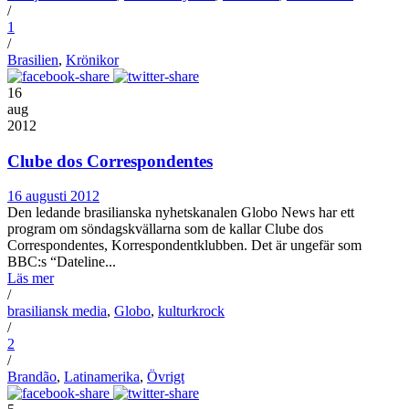
/
1
/
Brasilien
,
Krönikor
16
aug
2012
Clube dos Correspondentes
16 augusti 2012
Den ledande brasilianska nyhetskanalen Globo News har ett
program om söndagskvällarna som de kallar Clube dos
Correspondentes, Korrespondentklubben. Det är ungefär som
BBC:s “Dateline...
Läs mer
/
brasiliansk media
,
Globo
,
kulturkrock
/
2
/
Brandão
,
Latinamerika
,
Övrigt