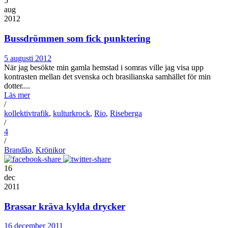
5
aug
2012
Bussdrömmen som fick punktering
5 augusti 2012
När jag besökte min gamla hemstad i somras ville jag visa upp
kontrasten mellan det svenska och brasilianska samhället för min
dotter....
Läs mer
/
kollektivtrafik
,
kulturkrock
,
Rio
,
Riseberga
/
4
/
Brandão
,
Krönikor
16
dec
2011
Brassar kräva kylda drycker
16 december 2011