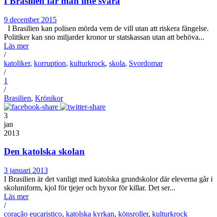
I Brasilien får man inte svära
9 december 2015
I Brasilien kan polisen mörda vem de vill utan att riskera fängelse.
Politiker kan sno miljarder kronor ur statskassan utan att behöva...
Läs mer
/
katoliker
,
korruption
,
kulturkrock
,
skola
,
Svordomar
/
1
/
Brasilien
,
Krönikor
3
jan
2013
Den katolska skolan
3 januari 2013
I Brasilien är det vanligt med katolska grundskolor där eleverna går i
skoluniform, kjol för tjejer och byxor för killar. Det ser...
Läs mer
/
coração eucaristico
,
katolska kyrkan
,
könsroller
,
kulturkrock