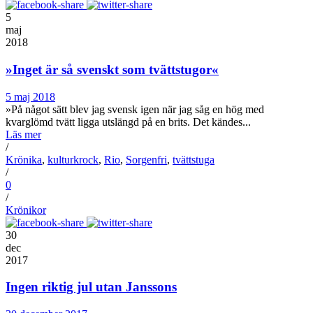
5
maj
2018
»Inget är så svenskt som tvättstugor«
5 maj 2018
»På något sätt blev jag svensk igen när jag såg en hög med
kvarglömd tvätt ligga utslängd på en brits. Det kändes...
Läs mer
/
Krönika
,
kulturkrock
,
Rio
,
Sorgenfri
,
tvättstuga
/
0
/
Krönikor
30
dec
2017
Ingen riktig jul utan Janssons