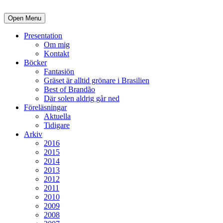
Open Menu
Presentation
Om mig
Kontakt
Böcker
Fantasiön
Gräset är alltid grönare i Brasilien
Best of Brandão
Där solen aldrig går ned
Föreläsningar
Aktuella
Tidigare
Arkiv
2016
2015
2014
2013
2012
2011
2010
2009
2008