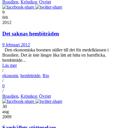
Brasilien
,
Krönikor
,
Övrigt
9
feb
2012
Det saknas hembiträden
9 februari 2012
Den ekonomiska boomen ställer till det för medelklassen i
Brasilien. Det är inte längre lika lätt att hitta en barnflicka,
hembiträde...
Läs mer
/
ekonomi
,
hembiträde
,
Rio
/
0
/
Brasilien
,
Krönikor
,
Övrigt
30
aug
2009
Samhällets stöttepelare