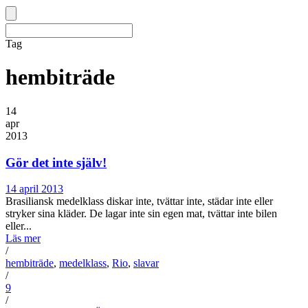
Tag
hembiträde
14
apr
2013
Gör det inte själv!
14 april 2013
Brasiliansk medelklass diskar inte, tvättar inte, städar inte eller
stryker sina kläder. De lagar inte sin egen mat, tvättar inte bilen
eller...
Läs mer
/
hembiträde
,
medelklass
,
Rio
,
slavar
/
9
/