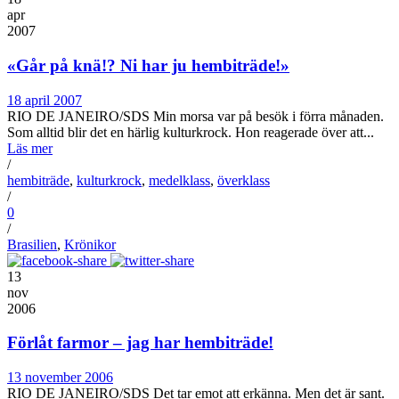
apr
2007
«Går på knä!? Ni har ju hembiträde!»
18 april 2007
RIO DE JANEIRO/SDS Min morsa var på besök i förra månaden.
Som alltid blir det en härlig kulturkrock. Hon reagerade över att...
Läs mer
/
hembiträde
,
kulturkrock
,
medelklass
,
överklass
/
0
/
Brasilien
,
Krönikor
13
nov
2006
Förlåt farmor – jag har hembiträde!
13 november 2006
RIO DE JANEIRO/SDS Det tar emot att erkänna. Men det är sant.