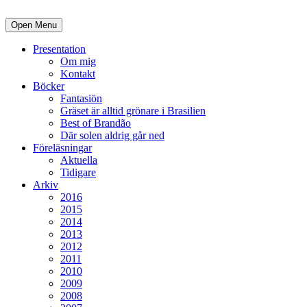
Open Menu
Presentation
Om mig
Kontakt
Böcker
Fantasiön
Gräset är alltid grönare i Brasilien
Best of Brandão
Där solen aldrig går ned
Föreläsningar
Aktuella
Tidigare
Arkiv
2016
2015
2014
2013
2012
2011
2010
2009
2008