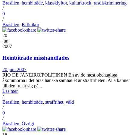
Brasilien
,
hembiträde
,
klassklyftor
,
kulturkrock
,
rasdiskriminering
/
0
/
Brasilien
,
Krönikor
20
jun
2007
Hembiträde misshandlades
20 juni 2007
RIO DE JANEIRO/POLITIKEN En av de mest obehagliga
åkommorna i det brasilianska samhället är straffriheten. Alla känner
till den, retar sig på...
Läs mer
/
Brasilien
,
hembiträde
,
straffrihet
,
våld
/
0
/
Brasilien
,
Övrigt
18