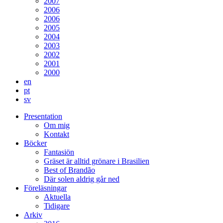
2007
2006
2006
2005
2004
2003
2002
2001
2000
en
pt
sv
Presentation
Om mig
Kontakt
Böcker
Fantasiön
Gräset är alltid grönare i Brasilien
Best of Brandão
Där solen aldrig går ned
Föreläsningar
Aktuella
Tidigare
Arkiv