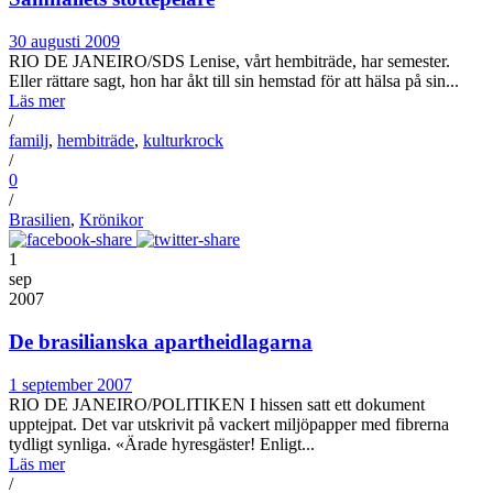
30 augusti 2009
RIO DE JANEIRO/SDS Lenise, vårt hembiträde, har semester.
Eller rättare sagt, hon har åkt till sin hemstad för att hälsa på sin...
Läs mer
/
familj
,
hembiträde
,
kulturkrock
/
0
/
Brasilien
,
Krönikor
1
sep
2007
De brasilianska apartheidlagarna
1 september 2007
RIO DE JANEIRO/POLITIKEN I hissen satt ett dokument
upptejpat. Det var utskrivit på vackert miljöpapper med fibrerna
tydligt synliga. «Ärade hyresgäster! Enligt...
Läs mer
/