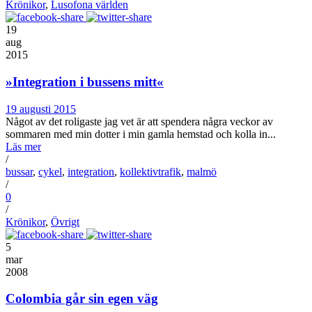
Krönikor
,
Lusofona världen
19
aug
2015
»Integration i bussens mitt«
19 augusti 2015
Något av det roligaste jag vet är att spendera några veckor av
sommaren med min dotter i min gamla hemstad och kolla in...
Läs mer
/
bussar
,
cykel
,
integration
,
kollektivtrafik
,
malmö
/
0
/
Krönikor
,
Övrigt
5
mar
2008
Colombia går sin egen väg