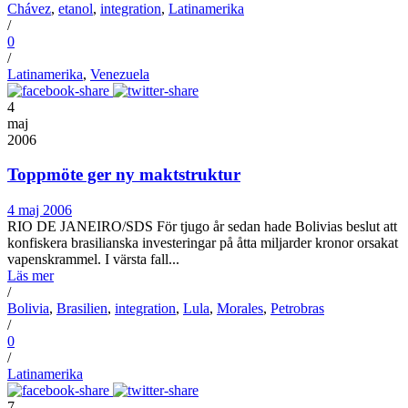
Chávez
,
etanol
,
integration
,
Latinamerika
/
0
/
Latinamerika
,
Venezuela
4
maj
2006
Toppmöte ger ny maktstruktur
4 maj 2006
RIO DE JANEIRO/SDS För tjugo år sedan hade Bolivias beslut att
konfiskera brasilianska investeringar på åtta miljarder kronor orsakat
vapenskrammel. I värsta fall...
Läs mer
/
Bolivia
,
Brasilien
,
integration
,
Lula
,
Morales
,
Petrobras
/
0
/
Latinamerika
7