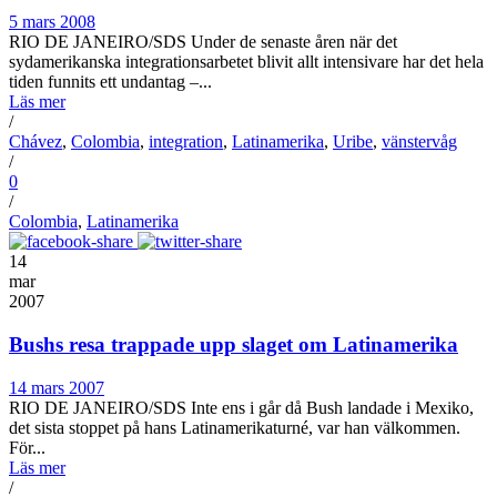
5 mars 2008
RIO DE JANEIRO/SDS Under de senaste åren när det
sydamerikanska integrationsarbetet blivit allt intensivare har det hela
tiden funnits ett undantag –...
Läs mer
/
Chávez
,
Colombia
,
integration
,
Latinamerika
,
Uribe
,
vänstervåg
/
0
/
Colombia
,
Latinamerika
14
mar
2007
Bushs resa trappade upp slaget om Latinamerika
14 mars 2007
RIO DE JANEIRO/SDS Inte ens i går då Bush landade i Mexiko,
det sista stoppet på hans Latinamerikaturné, var han välkommen.
För...
Läs mer
/