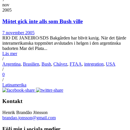
nov
2005
Mötet gick inte alls som Bush ville
7 november 2005
RIO DE JANEIRO/SDS Bakgården har blivit kaxig. När det fjärde
interamerikanska toppmötet avslutades i helgen i den argentinska
badorten Mar del Plata...
Läs mer
/
Argentina
,
Brasilien
,
Bush
,
Chávez
,
FTAA
,
integration
,
USA
/
0
/
Latinamerika
Kontakt
Henrik Brandão Jönsson
brandao.jonsson@gmail.com
Följ mig i sociala medier