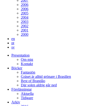
2007
2006
2006
2005
2004
2003
2002
2001
2000
en
pt
sv
Presentation
Om mig
Kontakt
Böcker
Fantasiön
Gräset är alltid grönare i Brasilien
Best of Brandão
Där solen aldrig går ned
Föreläsningar
Aktuella
Tidigare
Arkiv