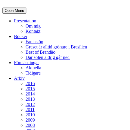
Open Menu
Presentation
Om mig
Kontakt
Böcker
Fantasiön
Gräset är alltid grönare i Brasilien
Best of Brandão
Där solen aldrig går ned
Föreläsningar
Aktuella
Tidigare
Arkiv
2016
2015
2014
2013
2012
2011
2010
2009
2008