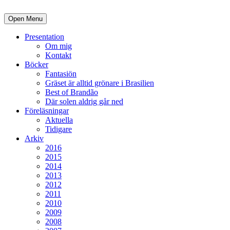
Open Menu
Presentation
Om mig
Kontakt
Böcker
Fantasiön
Gräset är alltid grönare i Brasilien
Best of Brandão
Där solen aldrig går ned
Föreläsningar
Aktuella
Tidigare
Arkiv
2016
2015
2014
2013
2012
2011
2010
2009
2008