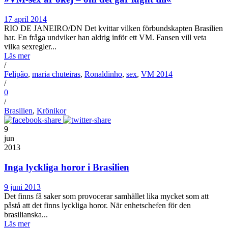
17 april 2014
RIO DE JANEIRO/DN Det kvittar vilken förbundskapten Brasilien
har. En fråga undviker han aldrig inför ett VM. Fansen vill veta
vilka sexregler...
Läs mer
/
Felipão
,
maria chuteiras
,
Ronaldinho
,
sex
,
VM 2014
/
0
/
Brasilien
,
Krönikor
9
jun
2013
Inga lyckliga horor i Brasilien
9 juni 2013
Det finns få saker som provocerar samhället lika mycket som att
påstå att det finns lyckliga horor. När enhetschefen för den
brasilianska...
Läs mer