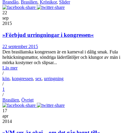
Brandão
,
Brasilien
,
Krönikor
,
Slider
22
sep
2015
»Förbjud urringningar i kongressen«
22 september 2015
Den brasilianska kongressen är en karneval i dålig smak. Fula
heltäckningsmattor, söndriga läderfåtöljer och klungor av män i
mörka kostymer och slipsar...
Läs mer
/
kön
,
kongressen
,
sex
,
urringning
/
1
/
Brasilien
,
Övrigt
17
apr
2014
»VM-sex är okej – om det går lugnt till«