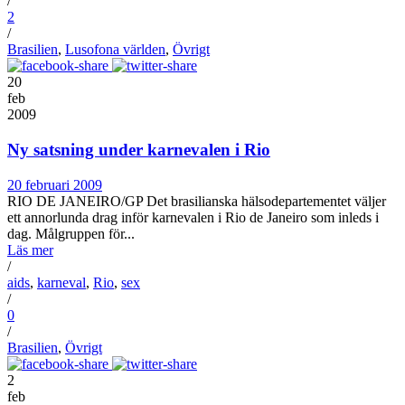
/
2
/
Brasilien
,
Lusofona världen
,
Övrigt
20
feb
2009
Ny satsning under karnevalen i Rio
20 februari 2009
RIO DE JANEIRO/GP Det brasilianska hälsodepartementet väljer
ett annorlunda drag inför karnevalen i Rio de Janeiro som inleds i
dag. Målgruppen för...
Läs mer
/
aids
,
karneval
,
Rio
,
sex
/
0
/
Brasilien
,
Övrigt
2
feb