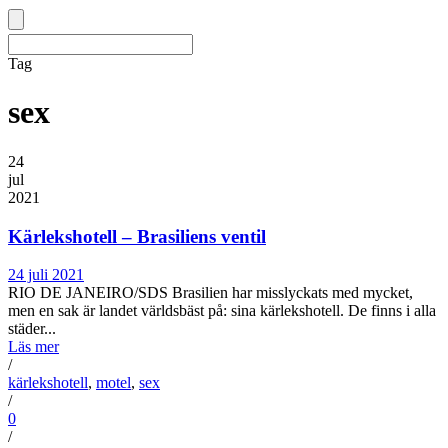
Tag
sex
24
jul
2021
Kärlekshotell – Brasiliens ventil
24 juli 2021
RIO DE JANEIRO/SDS Brasilien har misslyckats med mycket,
men en sak är landet världsbäst på: sina kärlekshotell. De finns i alla
städer...
Läs mer
/
kärlekshotell
,
motel
,
sex
/
0
/