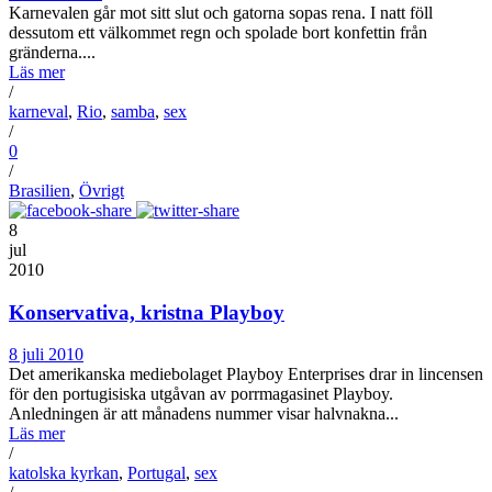
Karnevalen går mot sitt slut och gatorna sopas rena. I natt föll
dessutom ett välkommet regn och spolade bort konfettin från
gränderna....
Läs mer
/
karneval
,
Rio
,
samba
,
sex
/
0
/
Brasilien
,
Övrigt
8
jul
2010
Konservativa, kristna Playboy
8 juli 2010
Det amerikanska mediebolaget Playboy Enterprises drar in lincensen
för den portugisiska utgåvan av porrmagasinet Playboy.
Anledningen är att månadens nummer visar halvnakna...
Läs mer
/
katolska kyrkan
,
Portugal
,
sex