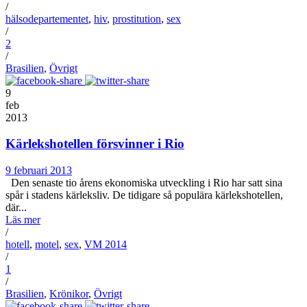
/
hälsodepartementet
,
hiv
,
prostitution
,
sex
/
2
/
Brasilien
,
Övrigt
9
feb
2013
Kärlekshotellen försvinner i Rio
9 februari 2013
Den senaste tio årens ekonomiska utveckling i Rio har satt sina
spår i stadens kärleksliv. De tidigare så populära kärlekshotellen,
där...
Läs mer
/
hotell
,
motel
,
sex
,
VM 2014
/
1
/
Brasilien
,
Krönikor
,
Övrigt