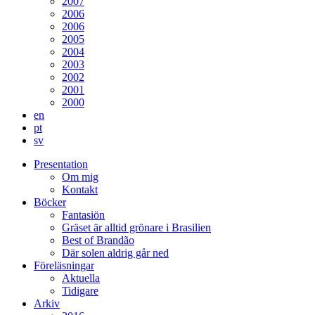
2007
2006
2006
2005
2004
2003
2002
2001
2000
en
pt
sv
Presentation
Om mig
Kontakt
Böcker
Fantasiön
Gräset är alltid grönare i Brasilien
Best of Brandão
Där solen aldrig går ned
Föreläsningar
Aktuella
Tidigare
Arkiv