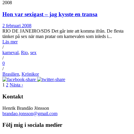
2008
Hon var sexigast – jag kysste en transa
2 februari 2008
RIO DE JANEIRO/SDS Det går inte att komma ifrån. De flesta
tänker på sex när man pratar om karnevalen som inleds i...
Läs mer
/
karneval
,
Rio
,
sex
/
0
/
Brasilien
,
Krönikor
1
2
Nästa ›
Kontakt
Henrik Brandão Jönsson
brandao.jonsson@gmail.com
Följ mig i sociala medier