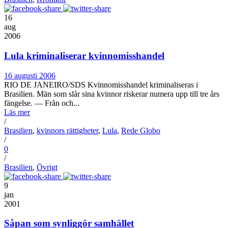
16
aug
2006
Lula kriminaliserar kvinnomisshandel
16 augusti 2006
RIO DE JANEIRO/SDS Kvinnomisshandel kriminaliseras i
Brasilien. Män som slår sina kvinnor riskerar numera upp till tre års
fängelse. — Från och...
Läs mer
/
Brasilien
,
kvinnors rättigheter
,
Lula
,
Rede Globo
/
0
/
Brasilien
,
Övrigt
9
jan
2001
Såpan som synliggör samhället