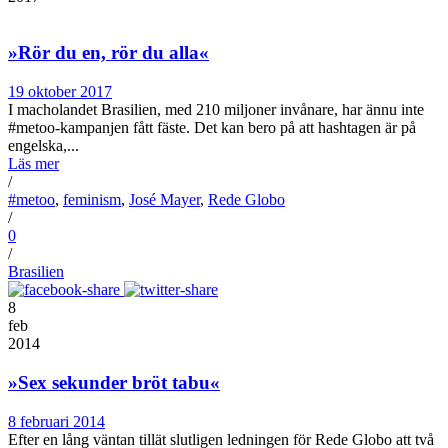
»Rör du en, rör du alla«
19 oktober 2017
I macholandet Brasilien, med 210 miljoner invånare, har ännu inte
#metoo-kampanjen fått fäste. Det kan bero på att hashtagen är på
engelska,...
Läs mer
/
#metoo
,
feminism
,
José Mayer
,
Rede Globo
/
0
/
Brasilien
8
feb
2014
»Sex sekunder bröt tabu«
8 februari 2014
Efter en lång väntan tillät slutligen ledningen för Rede Globo att två