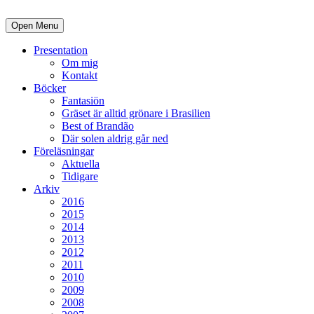
Open Menu
Presentation
Om mig
Kontakt
Böcker
Fantasiön
Gräset är alltid grönare i Brasilien
Best of Brandão
Där solen aldrig går ned
Föreläsningar
Aktuella
Tidigare
Arkiv
2016
2015
2014
2013
2012
2011
2010
2009
2008