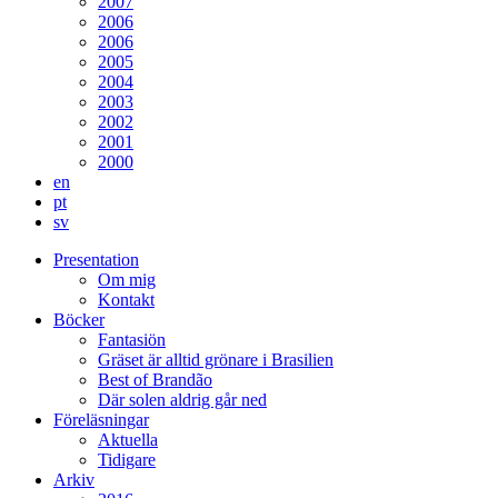
2007
2006
2006
2005
2004
2003
2002
2001
2000
en
pt
sv
Presentation
Om mig
Kontakt
Böcker
Fantasiön
Gräset är alltid grönare i Brasilien
Best of Brandão
Där solen aldrig går ned
Föreläsningar
Aktuella
Tidigare
Arkiv