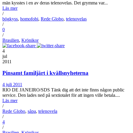
män kysstes i en av deras telenovelas. Det grymma var...
Läs mer
/
bögkyss
,
homofobi
,
Rede Globo
,
telenovelas
/
0
/
Brasilien
,
Krönikor
4
jul
2011
Pinsamt familjärt i kvällsnyheterna
4 juli 2011
RIO DE JANEIRO/SDS Tänk dig att det inte finns någon public
service. Den lades ned på sextiotalet för att ingen ville betala....
Läs mer
/
Rede Globo
,
såpa
,
telenovela
/
4
/
Brasilien
,
Krönikor