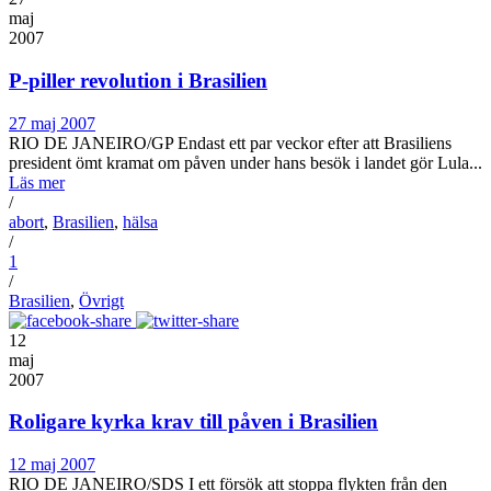
maj
2007
P-piller revolution i Brasilien
27 maj 2007
RIO DE JANEIRO/GP Endast ett par veckor efter att Brasiliens
president ömt kramat om påven under hans besök i landet gör Lula...
Läs mer
/
abort
,
Brasilien
,
hälsa
/
1
/
Brasilien
,
Övrigt
12
maj
2007
Roligare kyrka krav till påven i Brasilien
12 maj 2007
RIO DE JANEIRO/SDS I ett försök att stoppa flykten från den