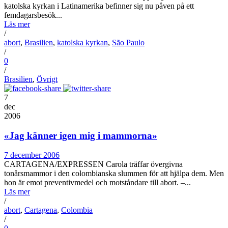
katolska kyrkan i Latinamerika befinner sig nu påven på ett
femdagarsbesök...
Läs mer
/
abort
,
Brasilien
,
katolska kyrkan
,
São Paulo
/
0
/
Brasilien
,
Övrigt
7
dec
2006
«Jag känner igen mig i mammorna»
7 december 2006
CARTAGENA/EXPRESSEN Carola träffar övergivna
tonårsmammor i den colombianska slummen för att hjälpa dem. Men
hon är emot preventivmedel och motståndare till abort. –...
Läs mer
/
abort
,
Cartagena
,
Colombia
/