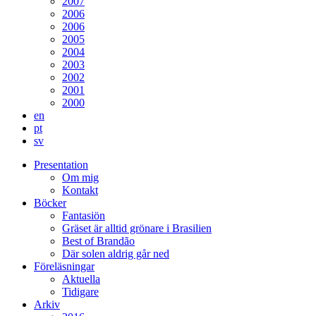
2007
2006
2006
2005
2004
2003
2002
2001
2000
en
pt
sv
Presentation
Om mig
Kontakt
Böcker
Fantasiön
Gräset är alltid grönare i Brasilien
Best of Brandão
Där solen aldrig går ned
Föreläsningar
Aktuella
Tidigare
Arkiv