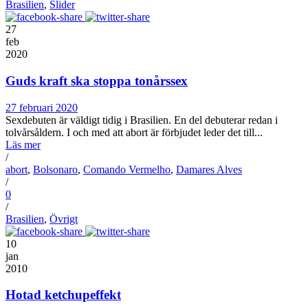
Brasilien
,
Slider
27
feb
2020
Guds kraft ska stoppa tonårssex
27 februari 2020
Sexdebuten är väldigt tidig i Brasilien. En del debuterar redan i
tolvårsåldern. I och med att abort är förbjudet leder det till...
Läs mer
/
abort
,
Bolsonaro
,
Comando Vermelho
,
Damares Alves
/
0
/
Brasilien
,
Övrigt
10
jan
2010
Hotad ketchupeffekt