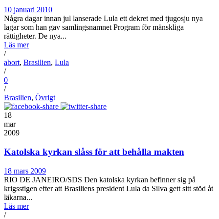
10 januari 2010
Några dagar innan jul lanserade Lula ett dekret med tjugosju nya
lagar som han gav samlingsnamnet Program för mänskliga
rättigheter. De nya...
Läs mer
/
abort
,
Brasilien
,
Lula
/
0
/
Brasilien
,
Övrigt
18
mar
2009
Katolska kyrkan slåss för att behålla makten
18 mars 2009
RIO DE JANEIRO/SDS Den katolska kyrkan befinner sig på
krigsstigen efter att Brasiliens president Lula da Silva gett sitt stöd åt
läkarna...
Läs mer
/