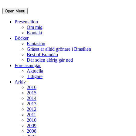
Open Menu
Presentation
Om mig
Kontakt
Böcker
Fantasiön
Gräset är alltid grönare i Brasilien
Best of Brandão
Där solen aldrig går ned
Föreläsningar
Aktuella
Tidigare
Arkiv
2016
2015
2014
2013
2012
2011
2010
2009
2008