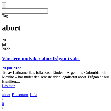
Tag
abort
20
jul
2022
Vänstern undviker abortfrågan i valet
20 juli 2022
Tre av Latinamerikas folkrikaste länder – Argentina, Colombia och
Mexiko – har under den senaste tiden legaliserat abort. Frågan är hur
Brasilien,...
Läs mer
/
abort
,
Bolsonaro
,
Lula
/
0
/